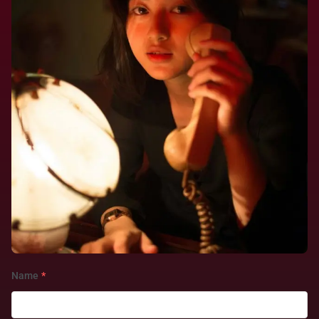
Name
*