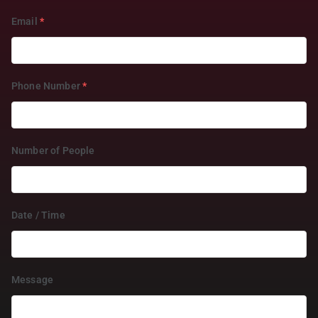
Email
*
Phone Number
*
Number of People
Date / Time
Message